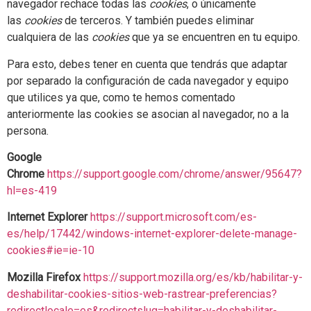
navegador rechace todas las
cookies
, o únicamente
las
cookies
de terceros. Y también puedes eliminar
cualquiera de las
cookies
que ya se encuentren en tu equipo.
Para esto, debes tener en cuenta que tendrás que adaptar
por separado la configuración de cada navegador y equipo
que utilices ya que, como te hemos comentado
anteriormente las cookies se asocian al navegador, no a la
persona.
Google
Chrome
https://support.google.com/chrome/answer/95647?
hl=es-419
Internet Explorer
https://support.microsoft.com/es-
es/help/17442/windows-internet-explorer-delete-manage-
cookies#ie=ie-10
Mozilla Firefox
https://support.mozilla.org/es/kb/habilitar-y-
deshabilitar-cookies-sitios-web-rastrear-preferencias?
redirectlocale=es&redirectslug=habilitar-y-deshabilitar-